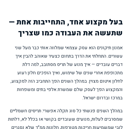
בעל מקצוע אחד, התחייבות אחת —
שתעשה את העבודה כמו שצריך
אמנון תיקונים הוא עסק עצמאי שמלווה אותי כבר מעל שני
עשורים. התחלתי את הדרך בתחום כצעיר שאוהב להבין איך
דברים עובדים — איך מנוע של תריס מסתובב, למה דלת
מתכופפת אחרי שנים של שימוש, ואיך הופכים חלון רעוע
לחלון איטום מצוין. במהלך השנים הפך התחביב הזה למקצוע,
והמקצוע הפך לעסק שלם שמשרת אלפי בתים ומשפחות
במרכז ובדרום ישראל.
במהלך השנים פגשתי כל סוג תקלה אפשרי: תריסים חשמליים
שמסרבים לעלות, מנועים שעובדים בקושי או בכלל לא, דלתות
לובי שמשמיעות חריקות מטורפות, חלונות ממ"ד שלא נסגרים