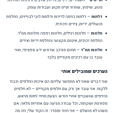
תריסים
— חשמליים, ידניים, גלילה, שלבים ורפפות. החלפת
מנוע, שיפוץ, שחרור תריס תקוע ועבודות עומק.
דלתות
— דלתות כניסה לדירות ודלתות לובי לבניינים, החלפת
מנעולים, ידיות, צירים וזכוכית.
חלונות
— חלונות רגילים, חלונות רפפה וחלונות ממ"ד.
החלפת זכוכית, איטום מקצועי והחלפת ידיות וצירים.
חלונות ממ"ד
— תחום מורכב שדורש ידע ספציפי, ואני
עובד בו עם רכיבים מקוריים בלבד.
הערכים שמובילים אותי
שני דברים שאני לא מתפשר עליהם הם איכות החלפים וכבוד
ללקוח. אני עובד אך ורק עם חלפים מקוריים — לא חלפים
מזויפים שנשברים אחרי חודש. הצעת מחיר ניתנת מראש,
מפורטת ושקופה, וכל עבודה מגיעה עם אחריות מלאה. אם
משהו לא מושלם — אני חוזר ומסדר. זה הקוד שלי, וזה מה