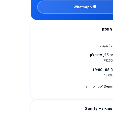
💬 WhatsApp
 העסק
על מקצוע
שקלון
amnonico1@gma
ת – Somfy