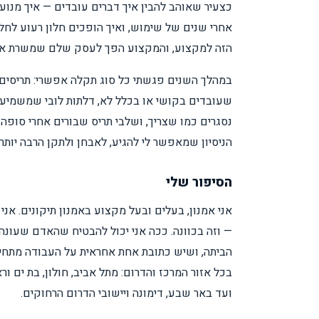
כצעיר שאוהב להבין איך דברים עובדים — איך מנו
אחרי שנים של שימוש, ואיך הופכים חלון רעוע לחל
הזה למקצוע, והמקצוע הפך לעסק שלם שמשרת אלפ
במהלך השנים פגשתי כל סוג תקלה אפשרי: תריסים
שעובדים בקושי או בכלל לא, דלתות לובי שמשמיעו
נסגרים כמו שצריך, ושלבי תריס שבורים אחרי סופה
הניסיון שמאפשר לי להגיע, לאבחן ולתקן הרבה יותר
הסיפור שלי
אני אמנון, בעלים ובעל מקצוע באמנון תיקונים. אני
— וזה בכוונה. ככה אני יכול להבטיח שהאדם שעונה
הביתה, ושיש כתובת אחת אחראית על העבודה מתחילת
בכל אזור המרכז והדרום: מתל אביב, חולון, בת ים ור
ועד באר שבע, דימונה ויישובי הדרום הרחוקים.