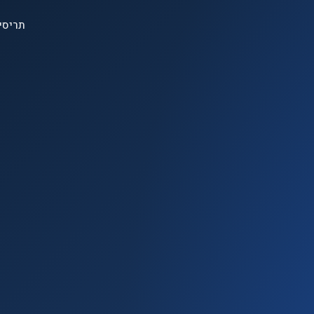
תריסי