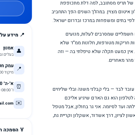
ע של תריס מסתובב, למה דלת מתכופפת
ון איטום מצוין. במהלך השנים הפך התחביב
י בתים ומשפחות במרכז ובדרום ישראל.
 חשמליים שמסרבים לעלות, מנועים
📍 מידע על
ת חריקות מטורפות, חלונות ממ"ד שלא
אמנון
👤
. אין כמעט תקלה שלא טיפלתי בה — וזה
בעלים וב
 מהר מאחרים.
עמק חפר 25, א
📍
מיקוד 7825000
א'-ה' 08:00–19:00
⏰
 עובד לבד — בלי קבלני משנה ובלי שליחים
ו' 08:00–13:00
 לטלפון הוא גם האדם שיגיע אליכם
✉️
il.com
ה ועד לסיומה. אני גר בחולון, אבל מטפל
אשון לציון, דרך אשדוד, אשקלון וקריית גת,
🏅 הסמכה רשמי