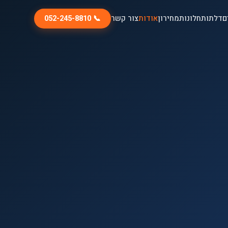
ם
דלתות
חלונות
מחירון
אודות
צור קשר
📞 052-245-8810