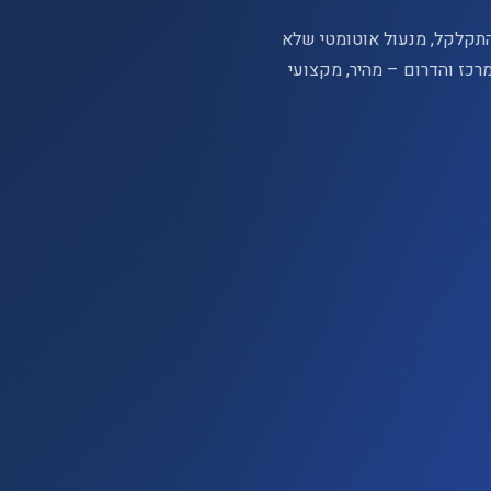
לא נסגרת מאליה, מנגנון בולען (door closer) שהתקלקל, מנעול אוטומטי שלא
מרכז והדרום – מהיר, מקצועי