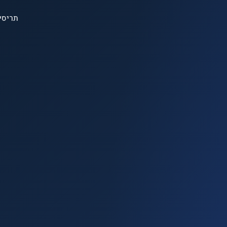
תריסי