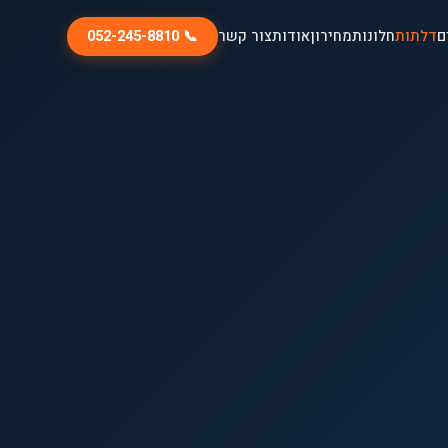
ם
דלתות
חלונות
מחירון
אודות
צור קשר
📞 052-245-8810