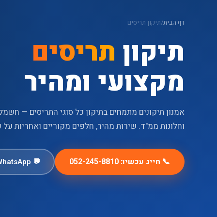
דף הבית
/
תיקון תריסים
תיקון
תריסים
מקצועי ומהיר
אמנון תיקונים מתמחים בתיקון כל סוגי התריסים — חשמליי
וחלונות ממ"ד. שירות מהיר, חלפים מקוריים ואחריות על כ
📞 חייג עכשיו: 052-245-8810
💬 WhatsApp