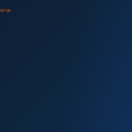
תריסי