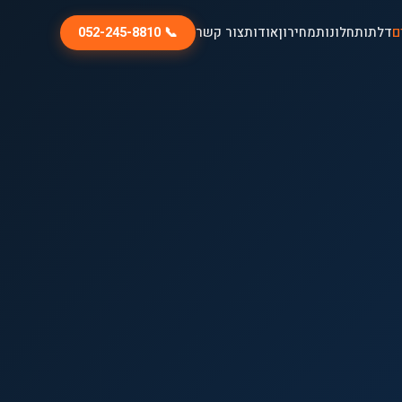
ם
דלתות
חלונות
מחירון
אודות
צור קשר
📞 052-245-8810