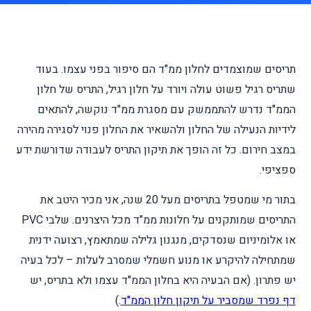
תריסים שמוצמדים לחלון ממ"ד הם סיפור בפני עצמו. בעוד
שתריס רגיל פשוט עולה ויורד על חלון רגיל, התריס של חלון
הממ"ד נדרש להתממשק עם מסגרת ממ"ד נוקשה, להתאים
לידיות הנעילה של החלון ולהשאיר את החלון פנוי לסגירה מהירה
במצב חירום. כל זה הופך את תיקון התריס לעבודה שדורשת ידע
ספציפי.
בתור מי שמטפל בתריסים מעל 20 שנה, אני מכיר היטב את
התריסים שמותקנים על חלונות ממ"ד מכל היצרנים. שלבי PVC
או אלומיניום שנסדקים, מנגנון גלילה שמתאמץ, רצועה ידנית
שמתחילה להיקרע או מנוע חשמלי שמסרב לעלות – לכל בעיה
יש פתרון. (אם הבעיה היא בחלון הממ"ד עצמו ולא בתריס, יש
דף נפרד שמסביר על תיקון חלון הממ"ד
.)