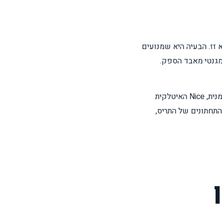
זז. הבעיה היא שמנועים
טור המגנטי מאבד הספק.
אני, אמנון, עובד עם מנועים מקוריים של כל המותגים המובילים – Somfy הצרפתית, Becker הגרמנית, Nice האיטלקית
התחתונים של התריס,