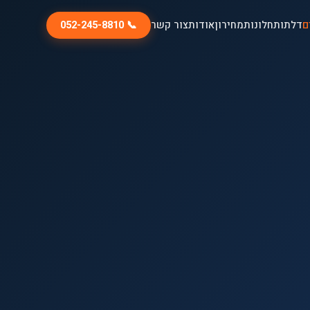
ם
דלתות
חלונות
מחירון
אודות
צור קשר
📞 052-245-8810