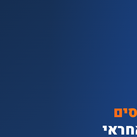
סים
חראי