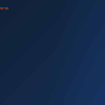
תריסי