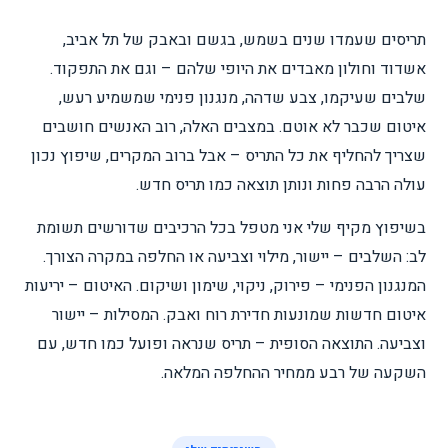
תריסים שעמדו שנים בשמש, בגשם ובאבק של תל אביב,
אשדוד וחולון מאבדים את היופי שלהם – וגם את התפקוד.
שלבים שעיקמו, צבע שדהה, מנגנון פנימי שמשמיע רעש,
איטום שכבר לא אוטם. במצבים האלה, רוב האנשים חושבים
שצריך להחליף את כל התריס – אבל ברוב המקרים, שיפוץ נכון
עולה הרבה פחות ונותן תוצאה כמו תריס חדש.
בשיפוץ מקיף שלי אני מטפל בכל הרכיבים שדורשים תשומת
לב: השלבים – יישור, מילוי וצביעה או החלפה במקרה הצורך.
המנגנון הפנימי – פירוק, ניקוי, שימון ושיקום. האיטום – יריעות
איטום חדשות שמונעות חדירת רוח ואבק. המסילות – יישור
וצביעה. התוצאה הסופית – תריס שנראה ופועל כמו חדש, עם
השקעה של רבע ממחיר ההחלפה המלאה.