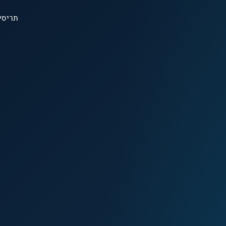
תריסי