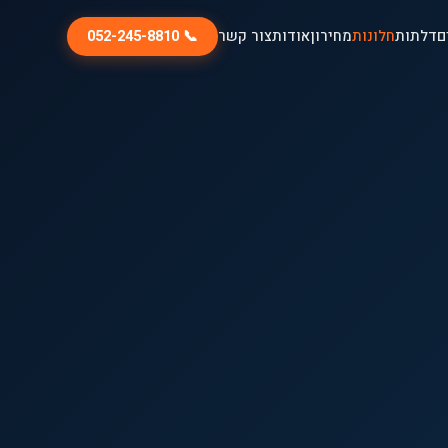
ם
דלתות
חלונות
מחירון
אודות
צור קשר
📞 052-245-8810