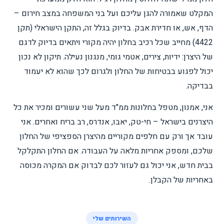
המקלט שאמורה להגן עליכם ועל בני המשפחה במצב חירום –
הדף, אש, או חדירת אבק. בדיוק בגלל זה, התקן הישראלי (תקן
4422) מחייב שכל רכיב בחלון יהיה מקורי ויתאים בדיוק לדגם
של היצרן: ידיות, צירים, אטמי גומי, מנגנון נעילה. תיקון לא נכון
יכול לפגוע בבטיחות של החלון ולגרום לכך שהוא לא יעמוד
בבדיקה.
אני, אמנון, מטפל בחלונות ממ"ד מעל שני עשורים ומכיר את כל
היצרנים בישראל – חי-טק, יאבו, אנדרס, רב בריח ואחרים. אני
עובד אך ורק עם חלפים מקוריים מהיצרן הספציפי של החלון
שלכם, ומספק אחריות מלאה על העבודה. אם החלון התקלקל
בבית חדש, אני יכול גם לעזור לכם לבדוק אם המקרה מכוסה
באחריות של הקבלן.
השירותים שלי